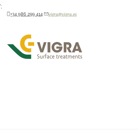
';
+34 986 299 414
vigra@vigra.es