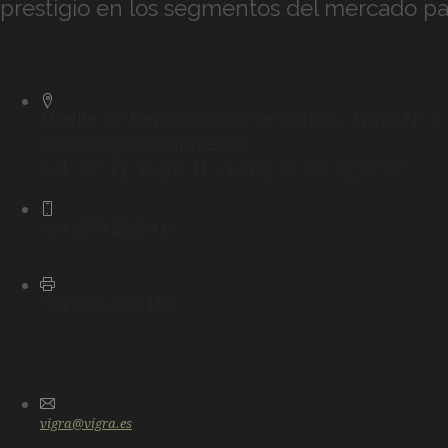
prestigio en los segmentos del mercado par
Muelle de Reparaciones de Bouzas . Nave Nº 8
36208 Vigo (Pontevedra)
Lat.: 42° 13′ 45.97″ N – Long.: 8° 45′ 15.36″ W
+34 986 299 414
+34 986 207 150
vigra@vigra.es