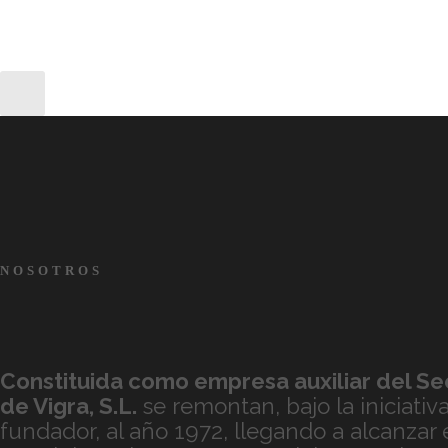
NOSOTROS
Constituida como empresa auxiliar del Sec
de
Vigra, S.L.
se remontan, bajo la iniciativ
fundador, al año 1972, llegando a alcanzar