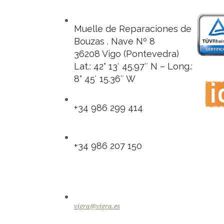
Muelle de Reparaciones de
Bouzas . Nave Nº 8
36208 Vigo (Pontevedra)
Lat.: 42° 13′ 45.97″ N – Long.:
8° 45′ 15.36″ W
+34 986 299 414
+34 986 207 150
vigra@vigra.es