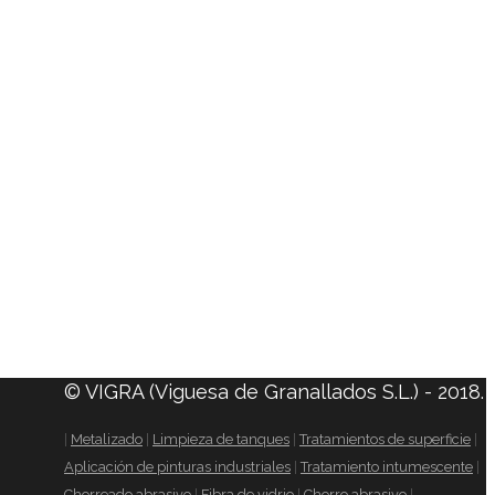
© VIGRA (Viguesa de Granallados S.L.) - 2018.
|
Metalizado
|
Limpieza de tanques
|
Tratamientos de superficie
|
Aplicación de pinturas industriales
|
Tratamiento intumescente
|
Chorreado abrasivo
|
Fibra de vidrio
|
Chorro abrasivo
|