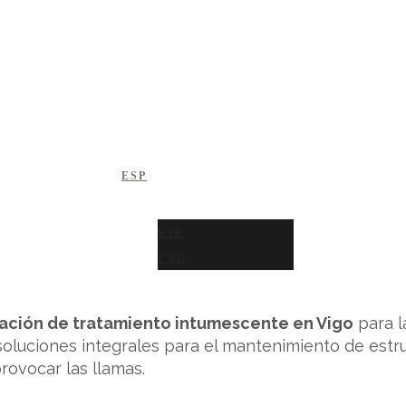
 Vigo
NDUSTRIAL
OIL & GAS
ALIMENTARIO
EÓLICA
ESP
ESP
ENG
cación de tratamiento intumescente en Vigo
para l
oluciones integrales para el mantenimiento de estr
ovocar las llamas.