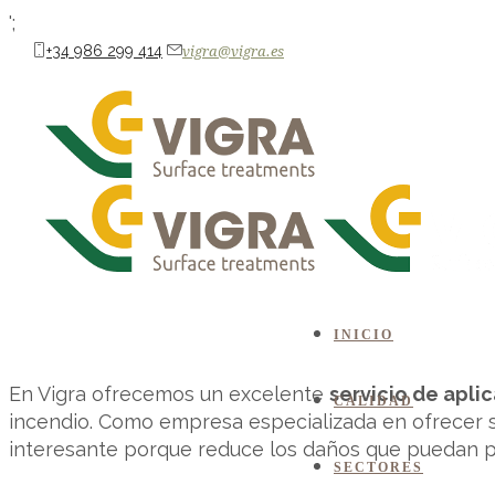
';
+34 986 299 414
vigra@vigra.es
Tratamiento intumescente en
NAÚTICA
CONSTRUCCIÓN
RESTAURACIÓN & DOMÉSTICO
NAVAL
I
AUTOMOCIÓN
AGUA
INICIO
En Vigra ofrecemos un excelente
servicio de apli
CALIDAD
incendio. Como empresa especializada en ofrecer s
interesante porque reduce los daños que puedan pr
SECTORES