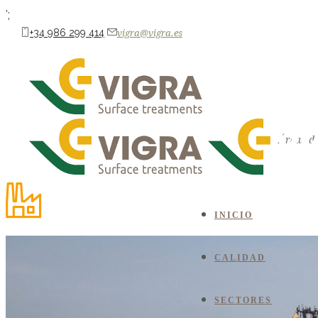
';
+34 986 299 414
vigra@vigra.es
NAÚTICA
CONSTRUCCIÓN
RESTAURACIÓN & DOMÉSTICO
NAVAL
I
AUTOMOCIÓN
AGUA
Áreas de
INICIO
CALIDAD
SECTORES