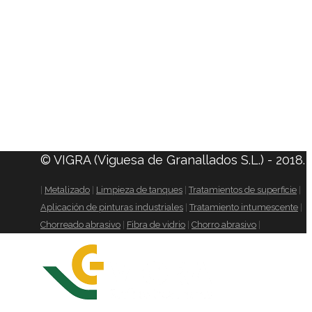
© VIGRA (Viguesa de Granallados S.L.) - 2018.
|
Metalizado
|
Limpieza de tanques
|
Tratamientos de superficie
|
Aplicación de pinturas industriales
|
Tratamiento intumescente
|
Chorreado abrasivo
|
Fibra de vidrio
|
Chorro abrasivo
|