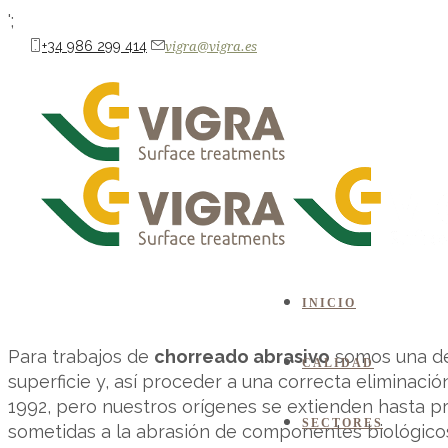
';
+34 986 299 414
vigra@vigra.es
Chorreado abrasivo
NAÚTICA
CONSTRUCCIÓN
RESTAURACIÓN & DOMÉSTICO
NAVAL
I
AUTOMOCIÓN
AGUA
INICIO
Para trabajos de
chorreado abrasivo
somos una de 
CALIDAD
superficie y, así proceder a una correcta eliminac
1992, pero nuestros orígenes se extienden hasta pr
SECTORES
sometidas a la abrasión de componentes biológico