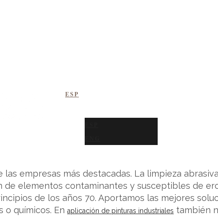
NDUSTRIAL
OIL & GAS
ALIMENTARIO
EÓLICA
ESP
ESP
ENG
las empresas más destacadas. La limpieza abrasiva 
ión de elementos contaminantes y susceptibles de er
incipios de los años 70. Aportamos las mejores solu
s o químicos. En
también n
aplicación de pinturas industriales