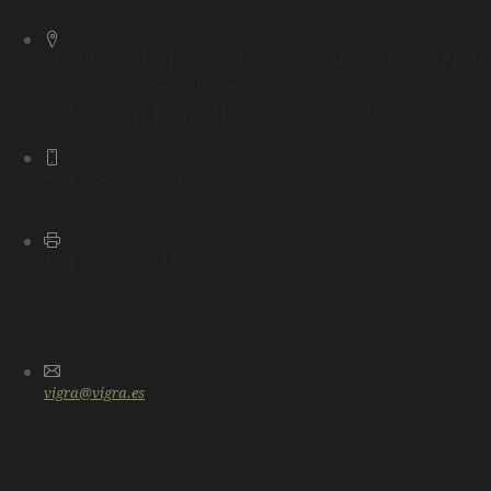
Muelle de Reparaciones de Bouzas . Nave Nº 8
36208 Vigo (Pontevedra)
Lat.: 42° 13′ 45.97″ N – Long.: 8° 45′ 15.36″ W
+34 986 299 414
+34 986 207 150
vigra@vigra.es