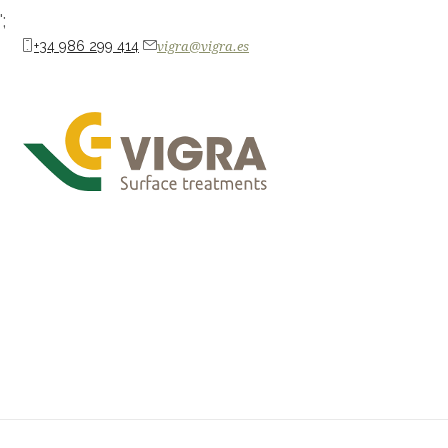
';
+34 986 299 414
vigra@vigra.es