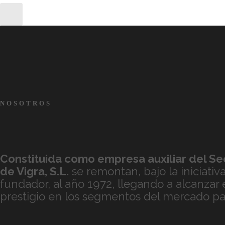
NOSOTROS
Constituida como empresa auxiliar del Sec
de
Vigra, S.L.
se remontan, bajo la iniciativ
fundador, al año 1972, llegando a alcanzar
prestigio en los segmentos del mercado par