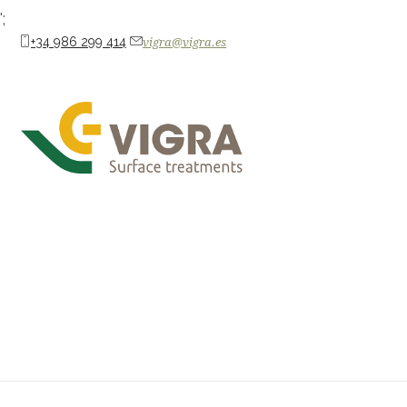
';
+34 986 299 414
vigra@vigra.es