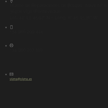
Muelle de Reparaciones de Bouzas . Nave Nº 8
36208 Vigo (Pontevedra)
Lat.: 42° 13′ 45.97″ N – Long.: 8° 45′ 15.36″ W
+34 986 299 414
+34 986 207 150
vigra@vigra.es