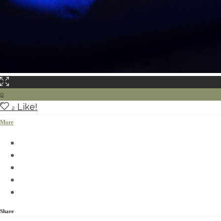
0
Like!
2
More
Share