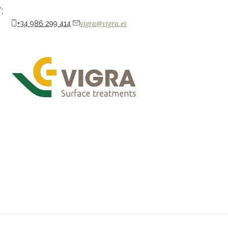
';
+34 986 299 414
vigra@vigra.es