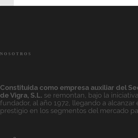
NOSOTROS
Constituida como empresa auxiliar del Sec
de
Vigra, S.L.
se remontan, bajo la iniciativ
fundador, al año 1972, llegando a alcanzar
prestigio en los segmentos del mercado par