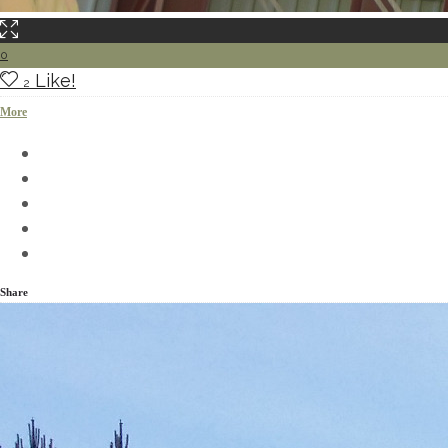
0
Like!
2
More
Share