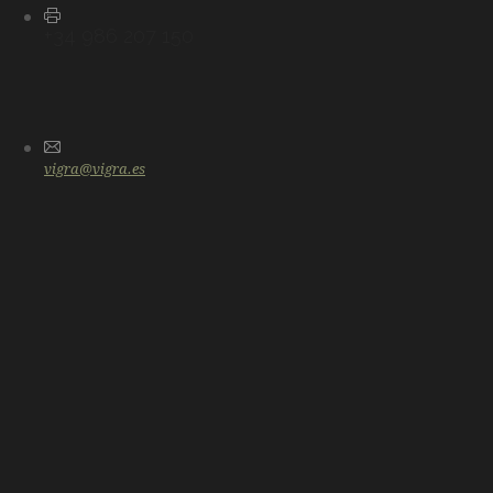
+34 986 207 150
vigra@vigra.es