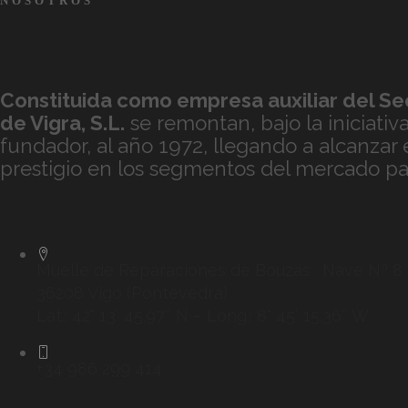
NOSOTROS
Constituida como empresa auxiliar del Sec
de
Vigra, S.L.
se remontan, bajo la iniciativ
fundador, al año 1972, llegando a alcanzar
prestigio en los segmentos del mercado par
Muelle de Reparaciones de Bouzas . Nave Nº 8
36208 Vigo (Pontevedra)
Lat.: 42° 13′ 45.97″ N – Long.: 8° 45′ 15.36″ W
+34 986 299 414