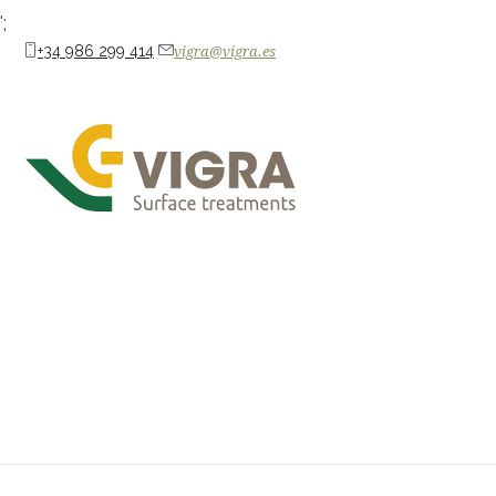
';
+34 986 299 414
vigra@vigra.es