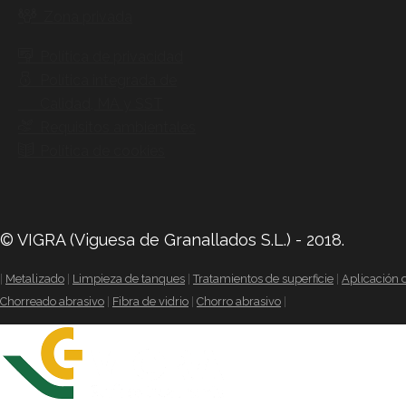
Zona privada
Política de privacidad
Política integrada de
Calidad, MA y SST
Requisitos ambientales
Política de cookies
© VIGRA (Viguesa de Granallados S.L.) - 2018.
|
Metalizado
|
Limpieza de tanques
|
Tratamientos de superficie
|
Aplicación d
Chorreado abrasivo
|
Fibra de vidrio
|
Chorro abrasivo
|